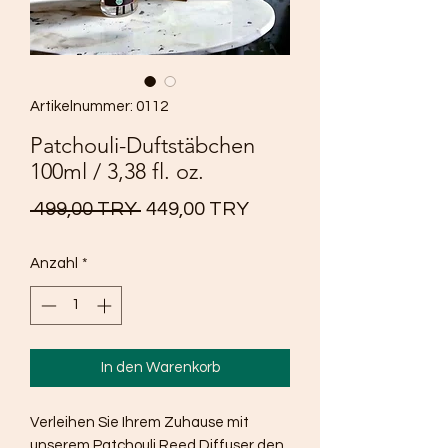
Artikelnummer: 0112
Patchouli-Duftstäbchen
100ml / 3,38 fl. oz.
Standardpreis
Sale-
 499,00 TRY 
449,00 TRY
Preis
Anzahl
*
In den Warenkorb
Verleihen Sie Ihrem Zuhause mit
unserem Patchouli Reed Diffuser den